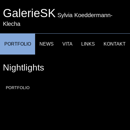
GalerieSK
Sylvia Koeddermann-
Klecha
NAVIGATION
PORTFOLIO
NEWS
VITA
LINKS
KONTAKT
ÜBERSPRINGEN
Nightlights
PORTFOLIO