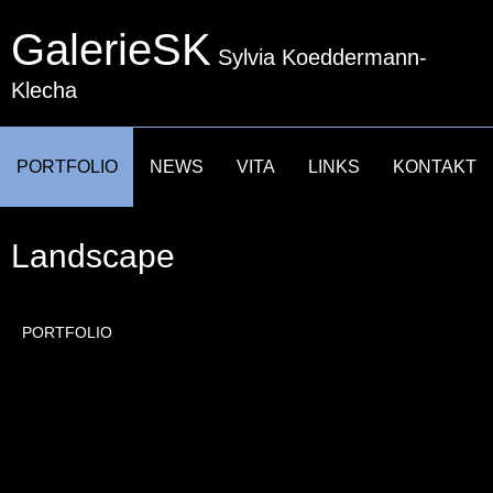
GalerieSK
Sylvia Koeddermann-
Klecha
NAVIGATION
PORTFOLIO
NEWS
VITA
LINKS
KONTAKT
ÜBERSPRINGEN
Landscape
PORTFOLIO